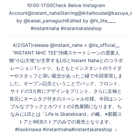
稿
10:00-17:00Check Below Instagram
ナ
Account@instant_nahaStarring@ikitaihoudai@kazuya_
ビ
by @kaisei_yamaguchiEdited by @hi_lite____
ゲ
#instantnaha #instantskateshop
ー
シ
4/2(SAT)release @instant_naha × @lis_official__
ョ
“INSTANT NHC TEE”沖縄スケートシーンの需要人
ン
物”小山大地”が主宰するLISとInstant Nahaとのコラボ
レーションTシャツ。もともとインスタントのライダ
ーやスタッフと深い親交があったご縁で今回実現しま
した。オープン記念ということでバック、フロント、
サイドの3カ所にデザインをプリント、さらに左袖と
首元にネームタグ付きのスぺシャル仕様。今回はシン
プルなブラックとホワイトの2色展開になります。ち
なみにLISとは「Life Is Skateboard」の略。※那覇ス
トアとWEBストアのみでの発売となります。
#lisokinawa #instantnaha#instantskateshop