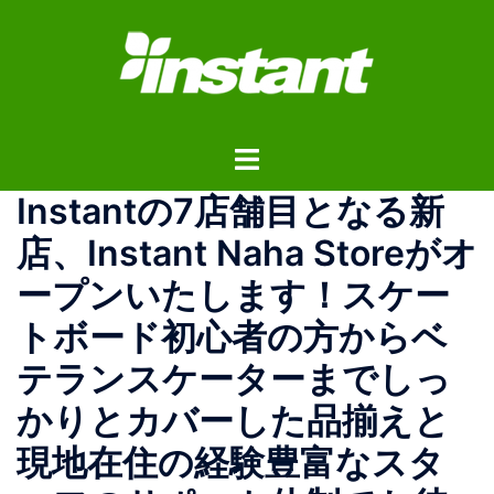
コ
ン
テ
ン
ツ
ト
へ
グ
ス
Instantの7店舗目となる新
ル
キ
メ
ッ
店、Instant Naha Storeがオ
ニ
プ
ープンいたします！スケー
ュ
ー
トボード初心者の方からベ
テランスケーターまでしっ
かりとカバーした品揃えと
現地在住の経験豊富なスタ