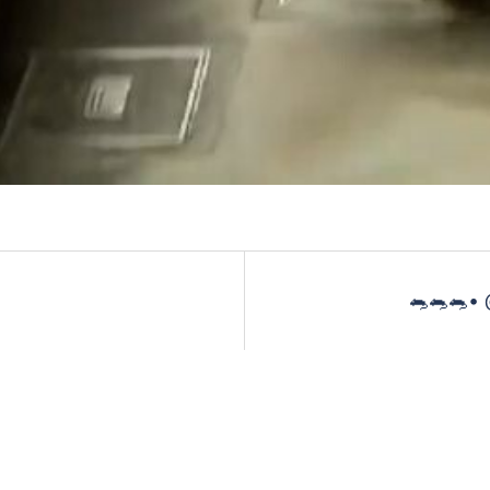
オ
を
再
生
🐀🐀🐀•
す