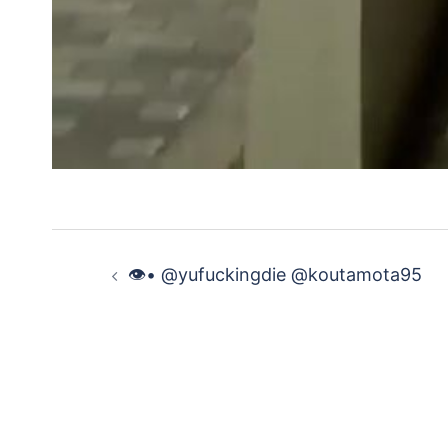
投
👁• @yufuckingdie @koutamota95
稿
ナ
ビ