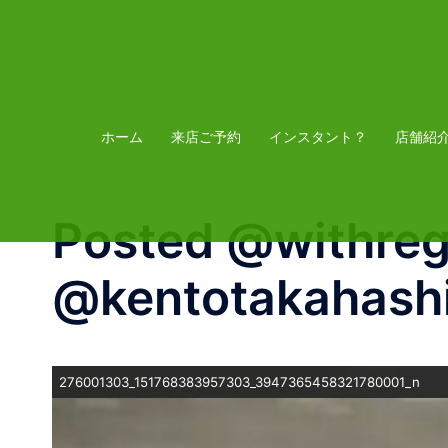
コ
ン
テ
ン
ツ
ホーム
来店ご予約
インスタント？
店舗紹
へ
ス
Posted @withre
キ
ッ
@kentotakahash
プ
276001303_151768383957303_3947365458321780001_n