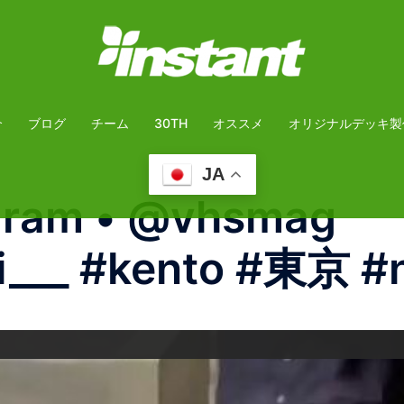
介
ブログ
チーム
30TH
オススメ
オリジナルデッキ製
JA
gram • @vhsmag
i___ #kento #東京 #