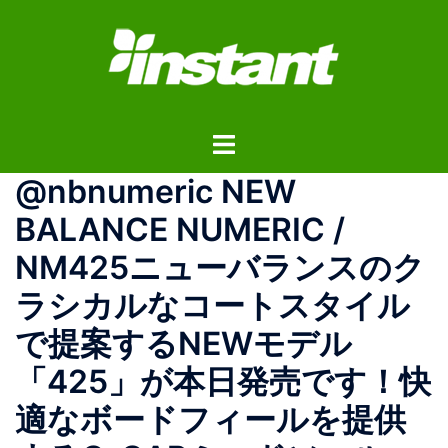
コ
ン
テ
ン
ツ
ト
へ
グ
ス
@nbnumeric NEW
ル
キ
メ
ッ
BALANCE NUMERIC /
ニ
プ
NM425ニューバランスのク
ュ
ー
ラシカルなコートスタイル
で提案するNEWモデル
「425」が本日発売です！快
適なボードフィールを提供