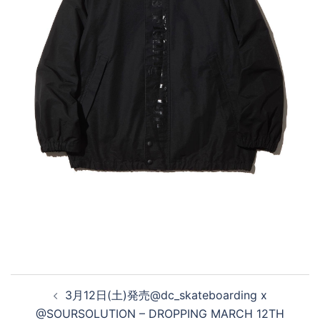
投
3月12日(土)発売@dc_skateboarding x
稿
@SOURSOLUTION – DROPPING MARCH 12TH