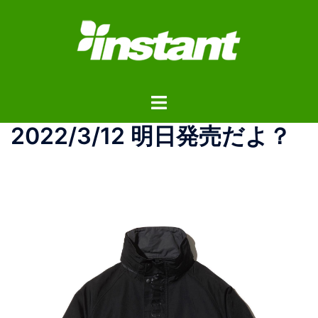
コ
ン
テ
ン
ツ
ト
へ
グ
ス
2022/3/12 明日発売だよ？
ル
キ
メ
ッ
ニ
プ
ュ
ー