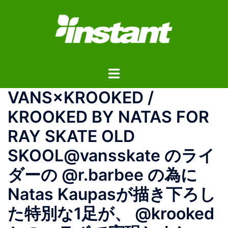
コ
ン
テ
ン
ツ
ト
へ
グ
ス
VANS×KROOKED /
ル
キ
メ
ッ
KROOKED BY NATAS FOR
ニ
プ
RAY SKATE OLD
ュ
ー
SKOOL@vansskate のライ
ダーの @r.barbee の為に
Natas Kaupasが描き下ろし
た特別な1足が、 @krooked