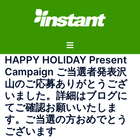
コ
ン
テ
ン
ツ
ト
へ
グ
ス
HAPPY HOLIDAY Present
ル
キ
メ
ッ
Campaign ご当選者発表沢
ニ
プ
山のご応募ありがとうござ
ュ
ー
いました。詳細はブログに
てご確認お願いいたしま
す。ご当選の方おめでとう
ございます