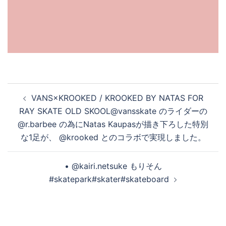
投
VANS×KROOKED / KROOKED BY NATAS FOR
稿
RAY SKATE OLD SKOOL@vansskate のライダーの
ナ
@r.barbee の為にNatas Kaupasが描き下ろした特別
ビ
な1足が、 @krooked とのコラボで実現しました。
ゲ
ー
• @kairi.netsuke もりそん
シ
#skatepark#skater#skateboard
ョ
ン