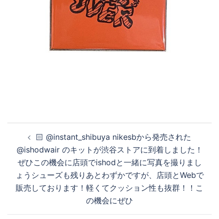
投
🏻 @instant_shibuya nikesbから発売された
稿
@ishodwair のキットが渋谷ストアに到着しました！
ナ
ぜひこの機会に店頭でishodと一緒に写真を撮りまし
ビ
ょうシューズも残りあとわずかですが、店頭とWebで
ゲ
販売しております！軽くてクッション性も抜群！！こ
ー
の機会にぜひ
シ