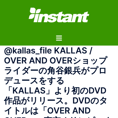
コ
ン
テ
ン
ツ
ト
へ
グ
ス
@kallas_file KALLAS /
ル
キ
メ
ッ
OVER AND OVERショップ
ニ
プ
ライダーの角谷銀兵がプロ
ュ
ー
デュースをする
「KALLAS」より初のDVD
作品がリリース。DVDのタ
イトルは「OVER AND