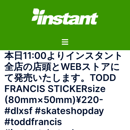
コ
ン
テ
ン
ツ
ト
へ
グ
ス
本日11:00よりインスタント
ル
キ
メ
ッ
全店の店頭とWEBストアに
ニ
プ
て発売いたします。TODD
ュ
ー
FRANCIS STICKERsize
(80mm×50mm)¥220-
#dlxsf #skateshopday
#toddfrancis