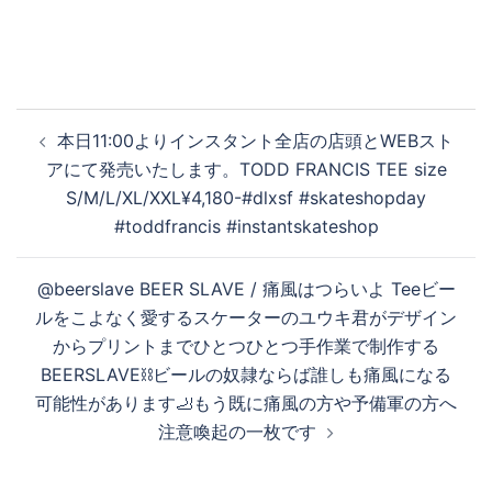
投
本日11:00よりインスタント全店の店頭とWEBスト
稿
アにて発売いたします。TODD FRANCIS TEE size
ナ
S/M/L/XL/XXL¥4,180-#dlxsf #skateshopday
ビ
#toddfrancis #instantskateshop
ゲ
ー
@beerslave BEER SLAVE / 痛風はつらいよ Teeビー
シ
ルをこよなく愛するスケーターのユウキ君がデザイン
ョ
からプリントまでひとつひとつ手作業で制作する
ン
BEERSLAVE⛓ビールの奴隷ならば誰しも痛風になる
可能性があります🦶もう既に痛風の方や予備軍の方へ
注意喚起の一枚です