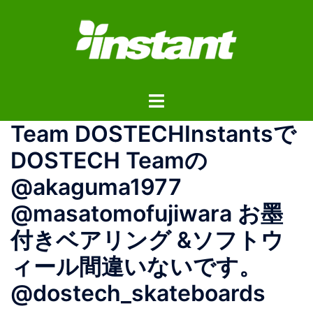
コ
ン
テ
ン
ツ
ト
へ
グ
ス
Team DOSTECHInstantsで
ル
キ
メ
ッ
DOSTECH Teamの
ニ
プ
@akaguma1977
ュ
ー
@masatomofujiwara お墨
付きベアリング &ソフトウ
ィール間違いないです。
@dostech_skateboards