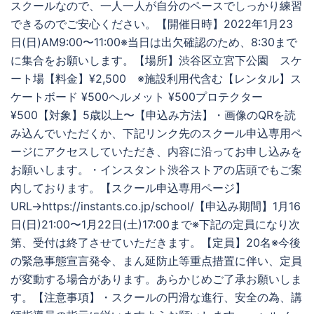
スクールなので、一人一人が自分のペースでしっかり練習
できるのでご安心ください。【開催日時】2022年1月23
日(日)AM9:00〜11:00※当日は出欠確認のため、8:30まで
に集合をお願いします。【場所】渋谷区立宮下公園 スケ
ート場【料金】¥2,500 ※施設利用代含む【レンタル】ス
ケートボード ¥500ヘルメット ¥500プロテクター
¥500【対象】5歳以上〜【申込み方法】・画像のQRを読
み込んでいただくか、下記リンク先のスクール申込専用ペ
ージにアクセスしていただき、内容に沿ってお申し込みを
お願いします。・インスタント渋谷ストアの店頭でもご案
内しております。【スクール申込専用ページ】
URL→https://instants.co.jp/school/【申込み期間】1月16
日(日)21:00〜1月22日(土)17:00まで※下記の定員になり次
第、受付は終了させていただきます。【定員】20名※今後
の緊急事態宣言発令、まん延防止等重点措置に伴い、定員
が変動する場合があります。あらかじめご了承お願いしま
す。【注意事項】・スクールの円滑な進行、安全の為、講