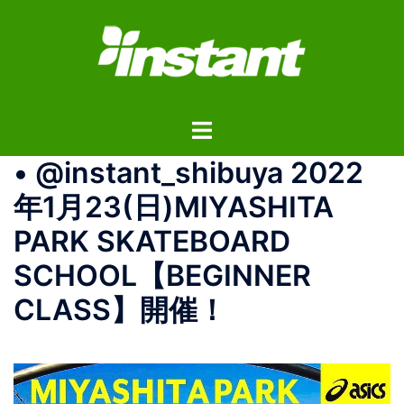
コ
ン
テ
ン
ツ
ト
へ
グ
ス
• @instant_shibuya 2022
ル
キ
メ
ッ
年1月23(日)MIYASHITA
ニ
プ
PARK SKATEBOARD
ュ
ー
SCHOOL【BEGINNER
CLASS】開催！