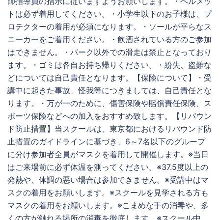
師指導員の指示に従いますようお願いします。・ヘルメッ
トは必ず着用してください。・小学生以下のお子様は、プ
ロテクターの着用が必須になります。・ソールが平らなス
ニーカーをご着用ください。・飲酒されている方のご参加
はできません。・パーク以外での滑走は禁止となっており
ます。・ゴミは各自お持ち帰りください。・紛失、盗難な
どについては自己責任となります。【保険について】・受
講中に起きた事故、怪我等につきましては、自己責任とな
ります。・万が一のために、傷害保険や賠償責任保険、ス
ポーツ保険などへの加入をおすすめ致します。【リバウン
ド防止措置】当スクールは、東京都におけるリバウンド防
止措置のガイドラインに基づき、6～7名以下のグループ
に分け参加者全員がマスクを着用して開催します。※当日
はご来場前に必ず体温を測ってください。※37.5度以上の
発熱や、体調の悪い場合は参加できません。※受講中はマ
スクの着用をお願いします。※スクールを見学される方も
マスクの着用をお願いします。※こまめな手の消毒や、多
くの方が触れる場所の消毒を徹底します。※スクール中