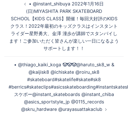
• @instant_shibuya 2022年1月16日
稿
(日)MIYASHITA PARK SKATEBOARD
生
ナ
SCHOOL【KIDS CLASS】開催！毎回大好評のKIDS
ビ
クラス！2022年最初のキッズクラスはインスタント
ゲ
す
ライダー星野勇大、金澤 潼歩が講師でスタンバイし
ー
ます！ご参加いただく皆さんが楽しい一日になるよう
シ
サポートします！！
ョ
る
ン
️️️• @thiago_kaiki_koga 🤡🤡🤡@haruto_sk8_w &
@kaijisk8 @ichiskate @roiru_sk8
#skateboard#skatelife#skate#sk8
#berrics#skateclips#asicsskateboarding#instantskate
スケボー@instant_skateboards @instant_chiba
@asics_sportstyle_jp @0115_records
@skru_hardware @urayasuattakaclub