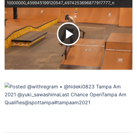
10000000_459945199120547_4974253696877917777_n
ビ
デ
オ
を
再
投