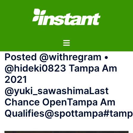
コ
ン
テ
ン
ツ
ト
へ
グ
ス
Posted @withregram •
ル
キ
メ
ッ
@hideki0823 Tampa Am
ニ
プ
2021
ュ
ー
@yuki_sawashimaLast
Chance OpenTampa Am
Qualifies@spottampa#tam