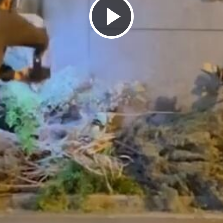
ビ
デ
オ
を
再