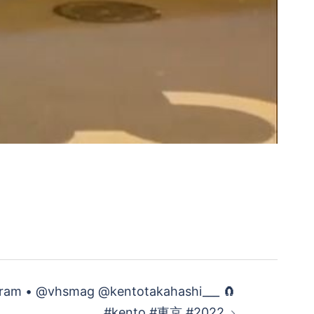
ram • @vhsmag @kentotakahashi___ 🧲
#kento #東京 #2022