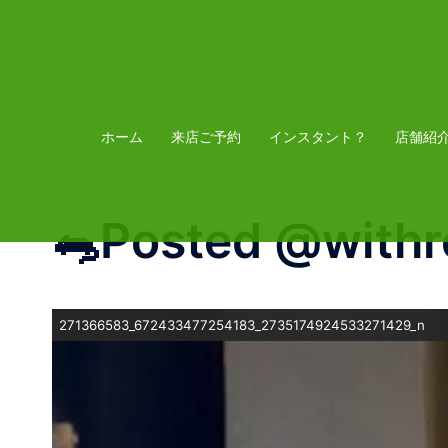
コ
ン
テ
ン
ツ
ホーム
来店ご予約
インスタント？
店舗紹
へ
ス
🐀Posted @with
キ
ッ
プ
271366583_672433477254183_2735174924533271429_n