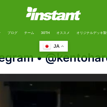
介
ブログ
チーム
30TH
オススメ
オリジナルデッキ製
JA
regram • @kentoha