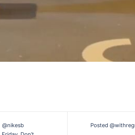
生
す
る
 @nikesb
Posted @withreg
Friday. Don’t