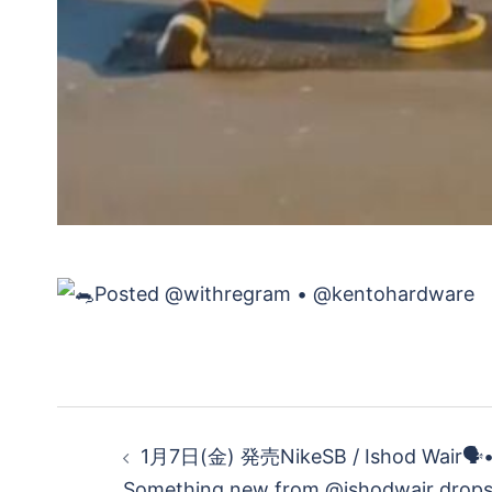
投
1月7日(金) 発売NikeSB / Ishod Wair🗣•
稿
Something new from @ishodwair drops 