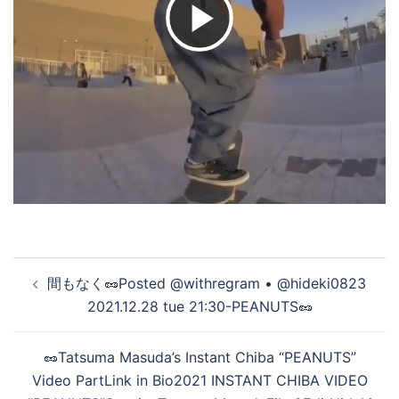
ビ
デ
オ
を
投
間もなく🥜Posted @withregram • @hideki0823
再
稿
2021.12.28 tue 21:30-PEANUTS🥜
ナ
ビ
生
🥜Tatsuma Masuda’s Instant Chiba “PEANUTS”
ゲ
Video PartLink in Bio2021 INSTANT CHIBA VIDEO
ー