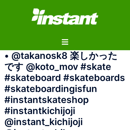
コ
ン
テ
ン
ツ
ト
へ
グ
ス
• @takanosk8 楽しかった
ル
キ
メ
ッ
です @koto_mov #skate
ニ
プ
#skateboard #skateboards
ュ
ー
#skateboardingisfun
#instantskateshop
#instantkichijoji
@instant_kichijoji