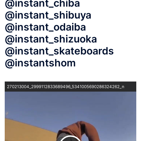
@instant_chiba
@instant_shibuya
@instant_odaiba
@instant_shizuoka
@instant_skateboards
@instantshom
270213004_2999112833689496_5341005690286324262_n