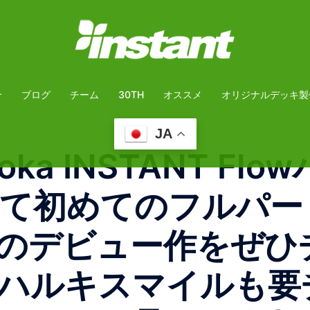
介
ブログ
チーム
30TH
オススメ
オリジナルデッキ製
JA
izuoka INSTANT
して初めてのフルパー
のデビュー作をぜひ
ハルキスマイルも要