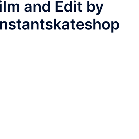
nd Edit by
instantskateshop