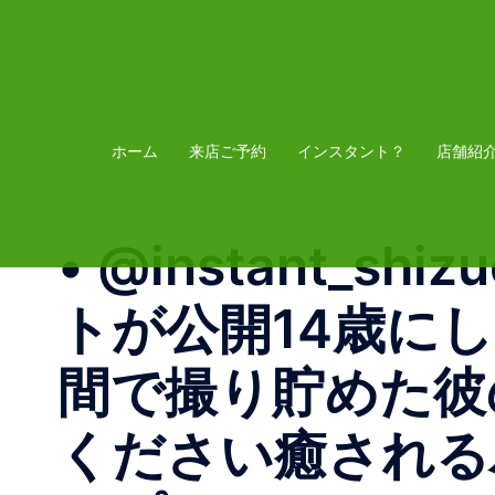
コ
ン
テ
ン
ツ
ホーム
来店ご予約
インスタント？
店舗紹
へ
ス
• @instant_sh
キ
ッ
トが公開14歳に
プ
間で撮り貯めた彼
ください癒される