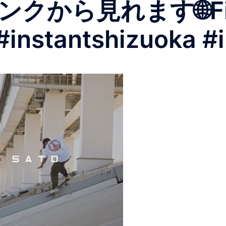
ら見れます🌐Film a
#instantshizuoka #