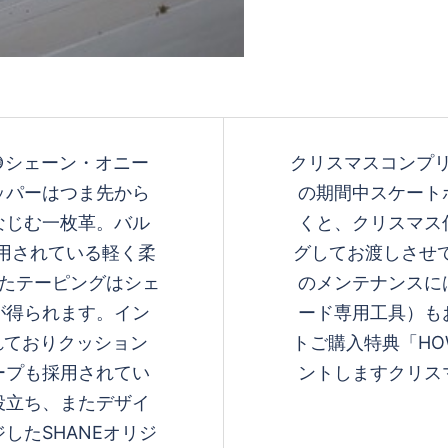
olor 🟢シェーン・オニー
クリスマスコンプリー
ッパーはつま先から
の期間中スケート
なじむ一枚革。バル
くと、クリスマス
使用されている軽く柔
グしてお渡しさせ
したテーピングはシェ
のメンテナンスに
が得られます。イン
ード専用工具）も
されておりクッション
トご購入特典「HOW
ープも採用されてい
ントしますクリス
役立ち、またデザイ
したSHANEオリジ