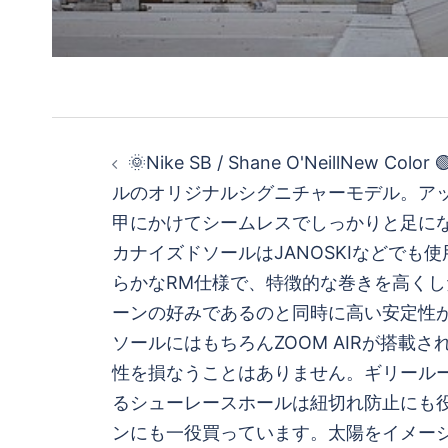
投
🌞Nike SB / Shane O'NeillNew C
稿
ルのオリジナルシグニチャーモデル。ア
甲にかけてシームレスでしっかりと足に
ナ
カナイズドソールはJANOSKIなどでも
ビ
らかなRM仕様で、特徴的な巻きを高く
ーンの好みであるのと同時に高い安定性
ゲ
ソールにはもちろんZOOM AIRが搭載
性を損なうことはありません。ギリール
ー
るシューレースホールは紐切れ防止にも
シ
ンにも一役買っています。太陽をイメージ