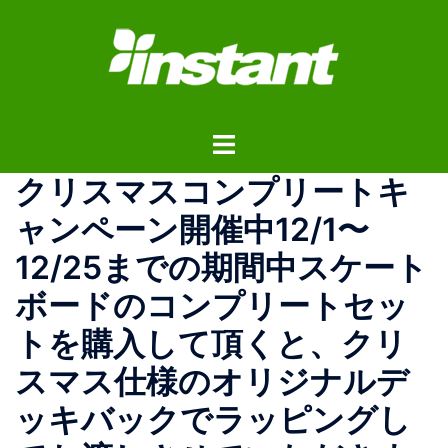
コ
ン
テ
ン
ツ
ト
へ
グ
ス
クリスマスコンプリートキ
ル
キ
メ
ッ
ャンペーン開催中12/1〜
ニ
プ
12/25までの期間中スケート
ュ
ー
ボードのコンプリートセッ
トを購入して頂くと、クリ
スマス仕様のオリジナルデ
ッキバックでラッピングし