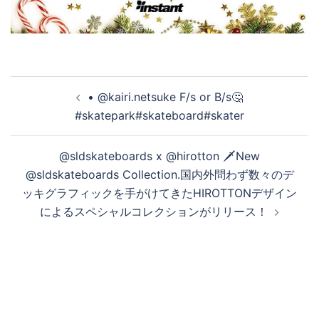
投
• @kairi.netsuke F/s or B/s🤔
稿
#skatepark#skateboard#skater
ナ
ビ
@sldskateboards x @hirotton 🗡New
ゲ
@sldskateboards Collection.国内外問わず数々のデ
ー
ッキグラフィックを手がけてきたHIROTTONデザイン
シ
によるスペシャルコレクションがリリース！
ョ
ン