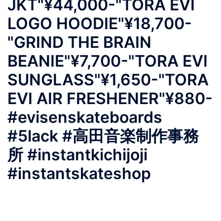
JKT"¥44,000-"TORA EVI
LOGO HOODIE"¥18,700-
"GRIND THE BRAIN
BEANIE"¥7,700-"TORA EVI
SUNGLASS"¥1,650-"TORA
EVI AIR FRESHENER"¥880-
#evisenskateboards
#5lack #高田音楽制作事務
所 #instantkichijoji
#instantskateshop