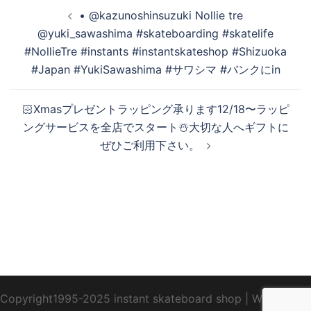
投
• @kazunoshinsuzuki Nollie tre
稿
@yuki_sawashima #skateboarding #skatelife
ナ
#NollieTre #instants #instantskateshop #Shizuoka
ビ
#Japan #YukiSawashima #サワシマ #バンクにin
ゲ
ー
🏻Xmasプレゼントラッピング承ります12/18〜ラッピ
シ
ングサービスを全店でスタート☃️大切な人へギフトに
ョ
ぜひご利用下さい。
ン
Copyright1995-2025 instant skateboard shop
|
WebDesign