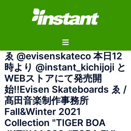
コ
ン
テ
ン
ツ
ト
へ
グ
ス
ゑ @evisenskateco 本日12
ル
キ
メ
ッ
時より @instant_kichijoji と
ニ
プ
WEBストアにて発売開
ュ
ー
始!!Evisen Skateboards ゑ /
髙田音楽制作事務所
Fall&Winter 2021
Collection "TIGER BOA