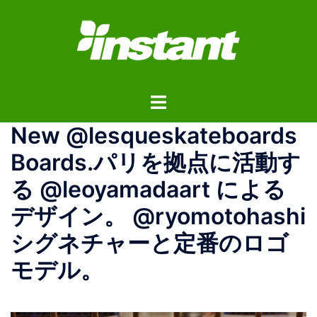
コ
ン
テ
ン
ツ
ト
へ
グ
ス
New @lesqueskateboards
ル
キ
メ
ッ
Boards.パリを拠点に活動す
ニ
プ
る @leoyamadaart による
ュ
ー
デザイン。 @ryomotohashi
シグネチャーと定番のロゴ
モデル。