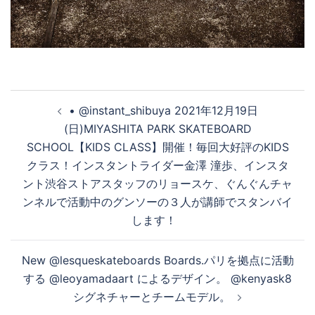
投
• @instant_shibuya 2021年12月19日
稿
(日)MIYASHITA PARK SKATEBOARD
ナ
SCHOOL【KIDS CLASS】開催！毎回大好評のKIDS
ビ
クラス！インスタントライダー金澤 潼歩、インスタ
ゲ
ント渋谷ストアスタッフのリョースケ、ぐんぐんチャ
ー
ンネルで活動中のグンソーの３人が講師でスタンバイ
シ
します！
ョ
ン
New @lesqueskateboards Boards.パリを拠点に活動
する @leoyamadaart によるデザイン。 @kenyask8
シグネチャーとチームモデル。