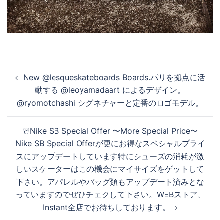
投
New @lesqueskateboards Boards.パリを拠点に活
稿
動する @leoyamadaart によるデザイン。
ナ
@ryomotohashi シグネチャーと定番のロゴモデル。
ビ
ゲ
☃️Nike SB Special Offer 〜More Special Price〜
ー
Nike SB Special Offerが更にお得なスペシャルプライ
シ
スにアップデートしています️特にシューズの消耗が激
ョ
しいスケーターはこの機会にマイサイズをゲットして
ン
下さい。アパレルやバッグ類もアップデート済みとな
っていますのでぜひチェクして下さい。WEBストア、
Instant全店でお待ちしております。