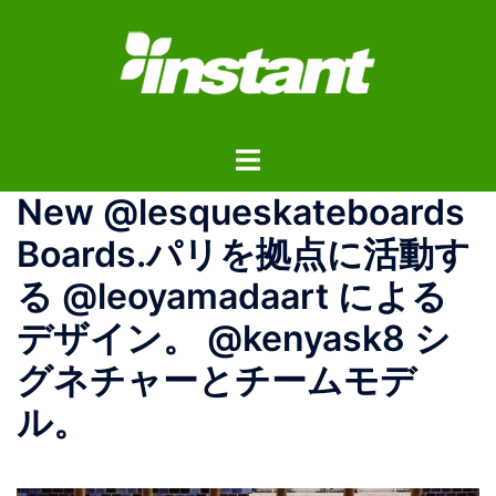
コ
ン
テ
ン
ツ
ト
へ
グ
ス
New @lesqueskateboards
ル
キ
メ
ッ
Boards.パリを拠点に活動す
ニ
プ
る @leoyamadaart による
ュ
ー
デザイン。 @kenyask8 シ
グネチャーとチームモデ
ル。