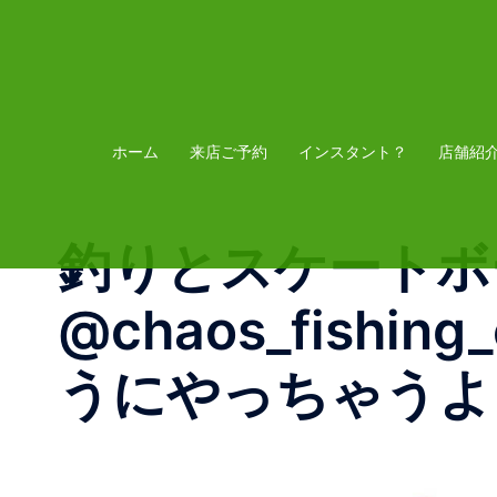
コ
ン
テ
ン
ツ
ホーム
来店ご予約
インスタント？
店舗紹
へ
ス
釣りとスケートボ
キ
ッ
@chaos_fish
プ
うにやっちゃうよ