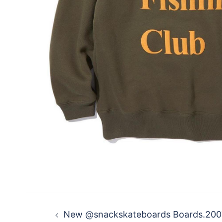
投
New @snackskateboards Boards