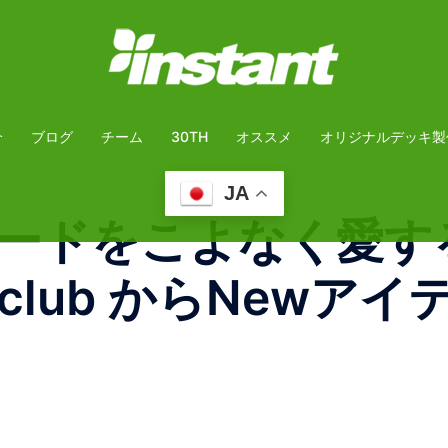
介
ブログ
チーム
30TH
オススメ
オリジナルデッキ製
JA
ードをこよなく愛す
ing_club からNe