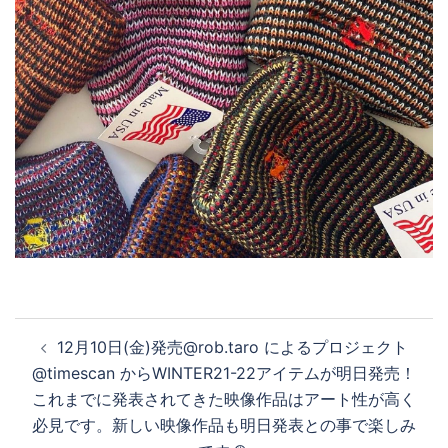
投
12月10日(金)発売@rob.taro によるプロジェクト
稿
@timescan からWINTER21-22アイテムが明日発売！
ナ
これまでに発表されてきた映像作品はアート性が高く
ビ
必見です。新しい映像作品も明日発表との事で楽しみ
ゲ