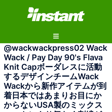
コ
ン
テ
ン
ツ
ト
へ
グ
ス
@wackwackpress02 Wack
ル
キ
メ
ッ
Wack / Pay Day 90's Flava
ニ
プ
Knit Capボーダレスに活動
ュ
ー
するデザインチームWack
Wackから新作アイテムが到
着日本ではあまりお目にか
からないUSA製のミックス