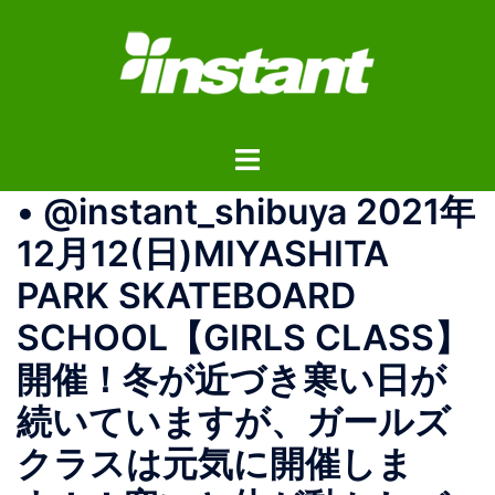
コ
ン
テ
ン
ツ
ト
へ
グ
ス
• @instant_shibuya 2021年
ル
キ
メ
ッ
12月12(日)MIYASHITA
ニ
プ
PARK SKATEBOARD
ュ
ー
SCHOOL【GIRLS CLASS】
開催！冬が近づき寒い日が
続いていますが、ガールズ
クラスは元気に開催しま