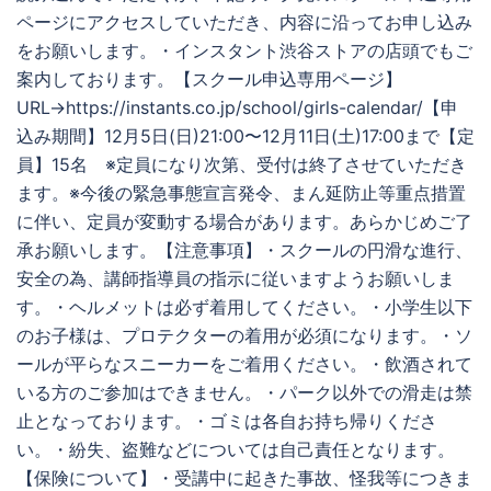
ページにアクセスしていただき、内容に沿ってお申し込み
をお願いします。・インスタント渋谷ストアの店頭でもご
案内しております。【スクール申込専用ページ】
URL→https://instants.co.jp/school/girls-calendar/【申
込み期間】12月5日(日)21:00〜12月11日(土)17:00まで【定
員】15名 ※定員になり次第、受付は終了させていただき
ます。※今後の緊急事態宣言発令、まん延防止等重点措置
に伴い、定員が変動する場合があります。あらかじめご了
承お願いします。【注意事項】・スクールの円滑な進行、
安全の為、講師指導員の指示に従いますようお願いしま
す。・ヘルメットは必ず着用してください。・小学生以下
のお子様は、プロテクターの着用が必須になります。・ソ
ールが平らなスニーカーをご着用ください。・飲酒されて
いる方のご参加はできません。・パーク以外での滑走は禁
止となっております。・ゴミは各自お持ち帰りくださ
い。・紛失、盗難などについては自己責任となります。
【保険について】・受講中に起きた事故、怪我等につきま