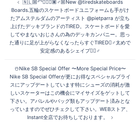
🇳🇱🏼‍🦳🧔🏻‍♂️🏽‍♂️🏼New @tiredskateboards
稿
Boards.五輪のスケートボードユニフォームも手がけ
ナ
たアムステルダムのアーティスト @pietparra が立ち
ビ
上げたデッキブランドのTIRED。スケートボードを愛
ゲ
してやまないおじさんの為のデッキカンパニー。思っ
ー
た通りに足が上がらなくなったらすぐTIRED🏻‍♂️太めで
シ
安定感のあるシェイプが🏻‍♂️
ョ
ン
☃️Nike SB Special Offer 〜More Special Price〜
Nike SB Special Offerが更にお得なスペシャルプライ
スにアップデートしています️特にシューズの消耗が激
しいスケーターはこの機会にマイサイズをゲットして
下さい。アパレルやバッグ類もアップデート済みとな
っていますのでぜひチェクして下さい。WEBストア、
Instant全店でお待ちしております。