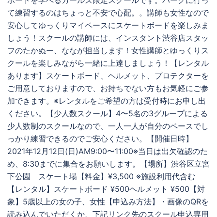
ボードを学べるガールズ限定スクールです。パークに行っ
て練習するのはちょっと不安で心配。。講師も女性なので
安心してゆっくりマイペースにスケートボードを楽しみま
しょう！スクールの講師には、インスタント渋谷店スタッ
フのたかぬー、ななが担当します！女性講師とゆっくりス
クールを楽しみながら一緒に上達しましょう！【レンタル
あります】スケートボード、ヘルメット、プロテクターを
ご用意しておりますので、お持ちでない方もお気軽にご参
加できます。※レンタルをご希望の方は受付時にお申し出
ください。【少人数スクール】4〜5名の3グループによる
少人数制のスクールなので、一人一人が自分のペースでし
っかり練習できるのでご安心ください。【開催日時】
2021年12月12日(日)AM9:00〜11:00※当日は出欠確認のた
め、8:30までに集合をお願いします。【場所】渋谷区立宮
下公園 スケート場【料金】¥3,500 ※施設利用代含む
【レンタル】スケートボード ¥500ヘルメット ¥500【対
象】5歳以上の女の子、女性【申込み方法】・画像のQRを
読み込んでいただくか、下記リンク先のスクール申込専用