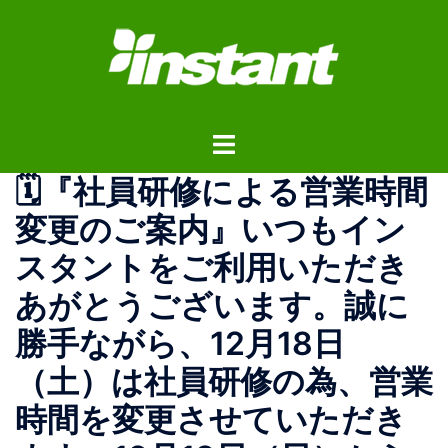
コ
ン
テ
ン
ツ
ト
へ
グ
ス
🗓『社員研修による営業時間
ル
キ
メ
ッ
変更のご案内』いつもイン
ニ
プ
スタントをご利用いただき
ュ
ー
あがとうございます。誠に
勝手ながら、12月18日
（土）は社員研修の為、営業
時間を変更させていただき