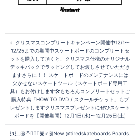
投
クリスマスコンプリートキャンペーン開催中12/1〜
稿
12/25までの期間中スケートボードのコンプリートセ
ナ
ットを購入して頂くと、クリスマス仕様のオリジナル
ビ
デッキバックでラッピングしてお渡しさせていただき
ゲ
ますさらに！！ スケートボードのメンテナンスには
ー
欠かせないスケートツール（スケートボード専用工
シ
具）もお付けします🛠もちろんコンプリートセットご
ョ
購入特典「HOW TO DVD / スクールチケット」もプ
ン
レゼントしますクリスマスプレゼントにぜひスケート
ボードを【開催期間】12月1日(水)〜12月25日(土)
🇳🇱🏼‍🦳🧔🏻‍♂️🏽‍♂️🏼New @tiredskateboards Boards.