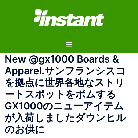
コ
ン
テ
ン
ツ
ト
へ
グ
ス
New @gx1000 Boards &
ル
キ
メ
ッ
Apparel.サンフランシスコ
ニ
プ
を拠点に世界各地なストリ
ュ
ー
ートスポットをボムする
GX1000のニューアイテム
が入荷しましたダウンヒル
のお供に