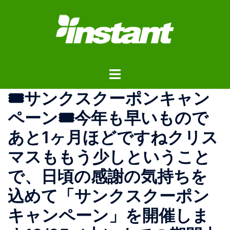
コ
ン
テ
ン
ツ
ト
へ
グ
ス
🎟サンクスクーポンキャン
ル
キ
メ
ッ
ペーン🎟今年も早いもので
ニ
プ
あと1ヶ月ほどですね️クリス
ュ
ー
マスももう少しということ
で、日頃の感謝の気持ちを
込めて「サンクスクーポン
キャンペーン」を開催しま