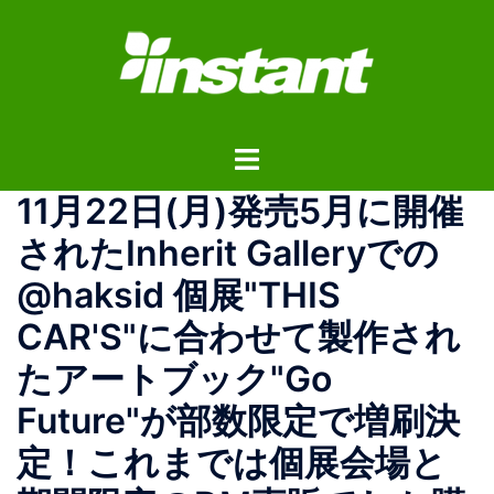
コ
ン
テ
ン
ツ
ト
へ
グ
ス
11月22日(月)発売5月に開催
ル
キ
メ
ッ
されたInherit Galleryでの
ニ
プ
@haksid 個展"THIS
ュ
ー
CAR'S"に合わせて製作され
たアートブック"Go
Future"が部数限定で増刷決
定！これまでは個展会場と