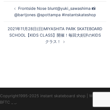
投
Frontside Nose blunt@yuki_sawashima 📸
稿
@bartjones @spottampa #instantskateshop
ナ
ビ
2021年11月28日(日)MIYASHITA PARK SKATEBOARD
ゲ
SCHOOL【KIDS CLASS】開催！毎回大好評のKIDS
ー
クラス！
シ
ョ
ン
Copyright1995-2025 instant skateboard shop
|
WebDesign
BFTC
_ _.