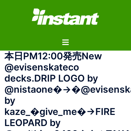
コ
ン
テ
ン
ツ
ト
へ
グ
ス
本日PM12:00発売New
ル
キ
メ
ッ
@evisenskateco
ニ
プ
decks.DRIP LOGO by
ュ
ー
@nistaone�→�@evisensk
by
kaze_�give_me�→FIRE
LEOPARD by