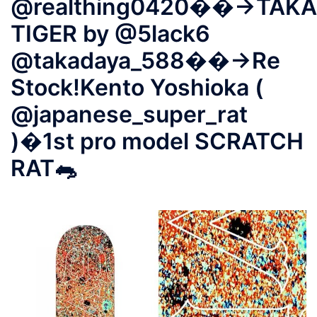
@realthing0420��→TAK
TIGER by @5lack6
@takadaya_588��→Re
Stock!Kento Yoshioka (
@japanese_super_rat
)�1st pro model SCRATCH
RAT🐀