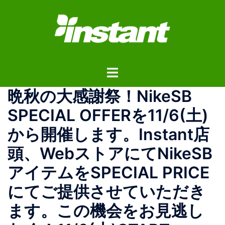
コ
ン
テ
ン
ツ
ト
へ
グ
ス
晩秋の大感謝祭！NikeSB
ル
キ
メ
ッ
SPECIAL OFFERを11/6(土)
ニ
プ
から開催します。Instant店
ュ
ー
頭、WebストアにてNikeSB
アイテムをSPECIAL PRICE
にてご提供させていただき
ます。この機会をお見逃し