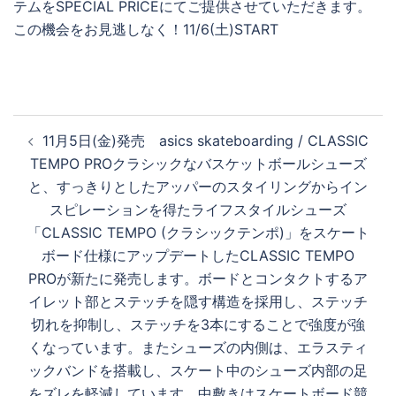
再
投
生
11月5日(金)発売 asics skateboarding / CLASSIC
稿
TEMPO PROクラシックなバスケットボールシューズ
ナ
と、すっきりとしたアッパーのスタイリングからイン
す
ビ
スピレーションを得たライフスタイルシューズ
ゲ
「CLASSIC TEMPO (クラシックテンポ)」をスケート
ー
ボード仕様にアップデートしたCLASSIC TEMPO
る
シ
PROが新たに発売します。ボードとコンタクトするア
ョ
イレット部とステッチを隠す構造を採用し、ステッチ
ン
切れを抑制し、ステッチを3本にすることで強度が強
くなっています。またシューズの内側は、エラスティ
ックバンドを搭載し、スケート中のシューズ内部の足
をズレを軽減しています。中敷きはスケートボード競