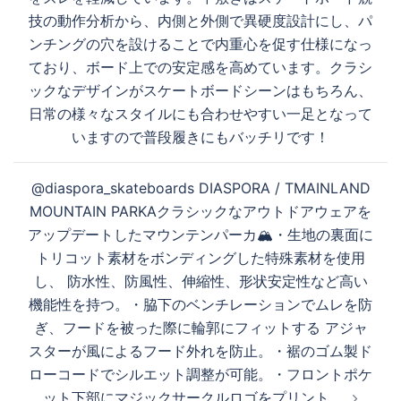
技の動作分析から、内側と外側で異硬度設計にし、パ
ンチングの穴を設けることで内重心を促す仕様になっ
ており、ボード上での安定感を高めています。クラシ
ックなデザインがスケートボードシーンはもちろん、
日常の様々なスタイルにも合わせやすい一足となって
いますので普段履きにもバッチリです！
@diaspora_skateboards DIASPORA / TMAINLAND
MOUNTAIN PARKAクラシックなアウトドアウェアを
アップデートしたマウンテンパーカ🏔・生地の裏面に
トリコット素材をボンディングした特殊素材を使用
し、 防水性、防風性、伸縮性、形状安定性など高い
機能性を持つ。・脇下のベンチレーションでムレを防
ぎ、フードを被った際に輪郭にフィットする アジャ
スターが風によるフード外れを防止。・裾のゴム製ド
ローコードでシルエット調整が可能。・フロントポケ
ット下部にマジックサークルロゴをプリント。