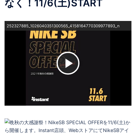
なく！11/6(土)START
252327885_1026040351300565_4158164770309977893_n
ビ
デ
オ
を