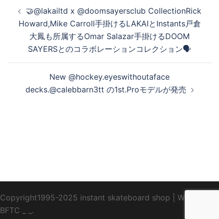
投
🤝@lakailtd x @doomsayersclub CollectionRick
稿
Howard,Mike Carroll手掛けるLAKAIとInstants戸倉
ナ
大鳳も所属するOmar Salazar手掛けるDOOM
ビ
SAYERSとのコラボレーションコレクション🗣
ゲ
ー
New @hockey.eyeswithoutaface
シ
decks.@calebbarn3tt の1st.Proモデルが発売
ョ
ン
Copyright1995-2025 instant skateboard shop
|
WebDesign
BFTC
_ _.