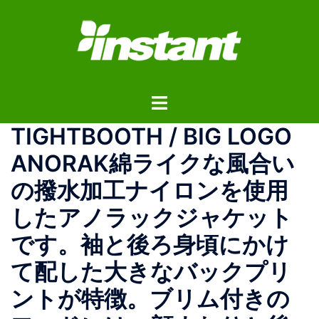
コ
ン
テ
ン
ツ
ト
へ
グ
ス
TIGHTBOOTH / BIG LOGO
ル
キ
メ
ッ
ANORAK綿ライクな風合い
ニ
プ
の撥水加工ナイロンを使用
ュ
ー
したアノラックジャケット
です。袖と後ろ身頃にかけ
て配した大きなバックプリ
ントが特徴。ブリム付きの