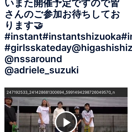
いまた開催予定ですので皆
さんのご参加お待ちしてお
ります🤝
#instant#instantshizuoka#
#girlsskateday@higashishi
@nssaround
@adriele_suzuki
247192533_241428681300694_5991494298726049570_n
ビ