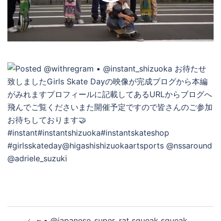
デ
オ
を
再
生
す
投
🐀• @japanese_super_rat squeak squeak…