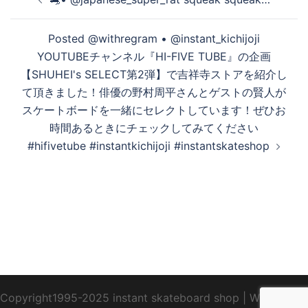
稿
ナ
る
Posted @withregram • @instant_kichijoji
ビ
YOUTUBEチャンネル『HI-FIVE TUBE』の企画
ゲ
【SHUHEI's SELECT第2弾】で吉祥寺ストアを紹介し
ー
て頂きました！俳優の野村周平さんとゲストの賢人が
シ
スケートボードを一緒にセレクトしています！ぜひお
ョ
時間あるときにチェックしてみてください
ン
#hifivetube #instantkichijoji #instantskateshop
Copyright1995-2025 instant skateboard shop
|
WebDesign