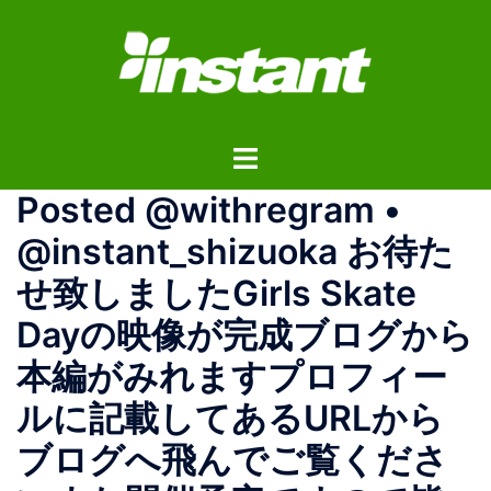
コ
ン
テ
ン
ツ
ト
へ
グ
ス
Posted @withregram •
ル
キ
メ
ッ
@instant_shizuoka お待た
ニ
プ
せ致しました️Girls Skate
ュ
ー
Dayの映像が完成︎ブログから
本編がみれますプロフィー
ルに記載してあるURLから
ブログへ飛んでご覧くださ