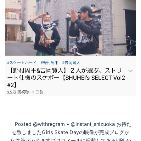
投
Posted @withregram • @instant_shizuoka お待た
稿
せ致しました️Girls Skate Dayの映像が完成︎ブログか
ナ
ら本編がみれますプロフィールに記載してあるURLか