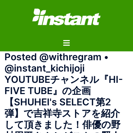
コ
ン
テ
ン
ツ
ト
へ
グ
ス
Posted @withregram •
ル
キ
メ
ッ
@instant_kichijoji
ニ
プ
YOUTUBEチャンネル『HI-
ュ
ー
FIVE TUBE』の企画
【SHUHEI's SELECT第2
弾】で吉祥寺ストアを紹介
して頂きました！俳優の野