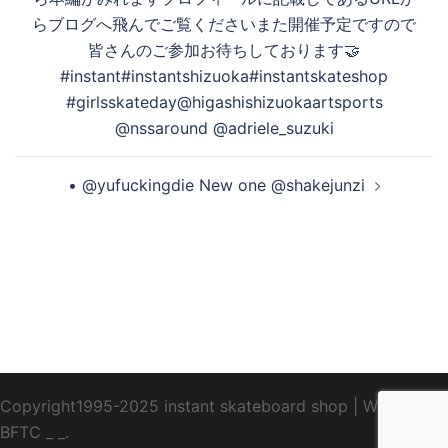
ビ
らブログへ飛んでご覧くださいまた開催予定ですので
ゲ
皆さんのご参加お待ちしております🤝
ー
#instant#instantshizuoka#instantskateshop
シ
#girlsskateday@higashishizuokaartsports
ョ
@nssaround @adriele_suzuki
ン
• @yufuckingdie New one @shakejunzi
Copyright1995-2025 instant skateboard shop
|
WebDesign
BFTC
_ _.