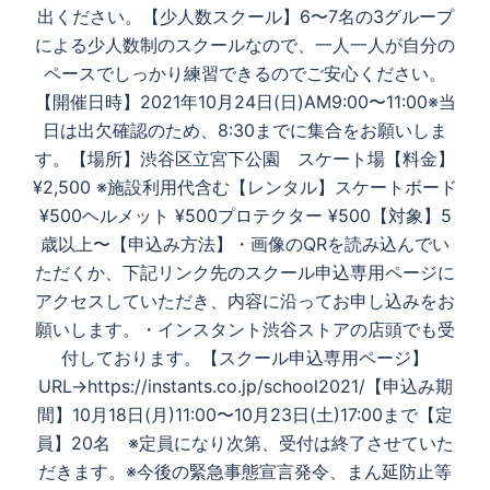
出ください。【少人数スクール】6〜7名の3グループ
による少人数制のスクールなので、一人一人が自分の
ペースでしっかり練習できるのでご安心ください。
【開催日時】2021年10月24日(日)AM9:00〜11:00※当
日は出欠確認のため、8:30までに集合をお願いしま
す。【場所】渋谷区立宮下公園 スケート場【料金】
¥2,500 ※施設利用代含む【レンタル】スケートボード
¥500ヘルメット ¥500プロテクター ¥500【対象】5
歳以上〜【申込み方法】・画像のQRを読み込んでい
ただくか、下記リンク先のスクール申込専用ページに
アクセスしていただき、内容に沿ってお申し込みをお
願いします。・インスタント渋谷ストアの店頭でも受
付しております。【スクール申込専用ページ】
URL→https://instants.co.jp/school2021/【申込み期
間】10月18日(月)11:00〜10月23日(土)17:00まで【定
員】20名 ※定員になり次第、受付は終了させていた
だきます。※今後の緊急事態宣言発令、まん延防止等