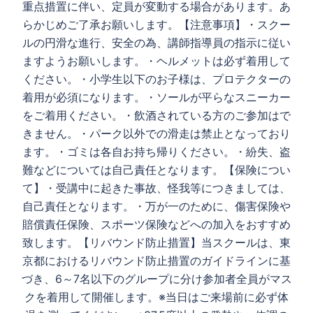
重点措置に伴い、定員が変動する場合があります。あ
らかじめご了承お願いします。【注意事項】・スクー
ルの円滑な進行、安全の為、講師指導員の指示に従い
ますようお願いします。・ヘルメットは必ず着用して
ください。・小学生以下のお子様は、プロテクターの
着用が必須になります。・ソールが平らなスニーカー
をご着用ください。・飲酒されている方のご参加はで
きません。・パーク以外での滑走は禁止となっており
ます。・ゴミは各自お持ち帰りください。・紛失、盗
難などについては自己責任となります。【保険につい
て】・受講中に起きた事故、怪我等につきましては、
自己責任となります。・万が一のために、傷害保険や
賠償責任保険、スポーツ保険などへの加入をおすすめ
致します。【リバウンド防止措置】当スクールは、東
京都におけるリバウンド防止措置のガイドラインに基
づき、6～7名以下のグループに分け参加者全員がマス
クを着用して開催します。※当日はご来場前に必ず体