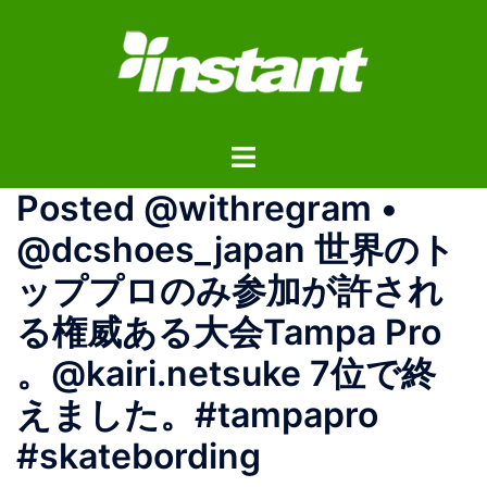
コ
ン
テ
ン
ツ
ト
へ
グ
ス
Posted @withregram •
ル
キ
メ
ッ
@dcshoes_japan 世界のト
ニ
プ
ッププロのみ参加が許され
ュ
ー
る権威ある大会Tampa Pro
。@kairi.netsuke 7位で終
えました。#tampapro
#skatebording