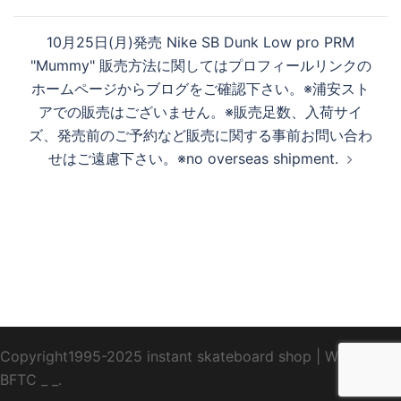
ゲ
ー
す
10月25日(月)発売 Nike SB Dunk Low pro PRM
シ
"Mummy" 販売方法に関してはプロフィールリンクの
ョ
ホームページからブログをご確認下さい。※浦安スト
ン
る
アでの販売はございません。※販売足数、入荷サイ
ズ、発売前のご予約など販売に関する事前お問い合わ
せはご遠慮下さい。※no overseas shipment.
Copyright1995-2025 instant skateboard shop
|
WebDesign
BFTC
_ _.