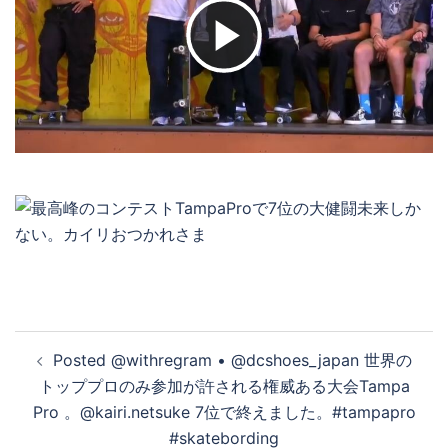
ビ
デ
オ
を
再
投
Posted @withregram • @dcshoes_japan 世界の
稿
トッププロのみ参加が許される権威ある大会Tampa
ナ
Pro 。@kairi.netsuke 7位で終えました。#tampapro
生
ビ
#skatebording