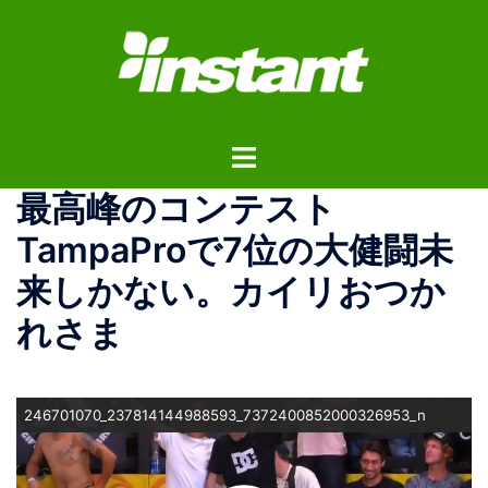
コ
ン
テ
ン
ツ
ト
へ
グ
ス
最高峰のコンテスト
ル
キ
メ
ッ
TampaProで7位の大健闘未
ニ
プ
来しかない。カイリおつか
ュ
ー
れさま
246701070_237814144988593_7372400852000326953_n