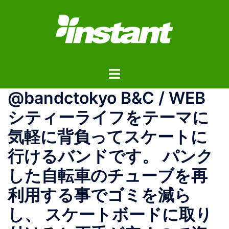
コ
ン
テ
ン
ツ
ト
へ
グ
ス
@bandctokyo B&C / WEB
ル
キ
メ
ッ
シティーライフをテーマに
ニ
プ
気軽に背負ってスケートに
ュ
ー
行けるバンドです。 パンク
した自転車のチューブを再
利用する事でゴミを減ら
し、 スケートボードに取り