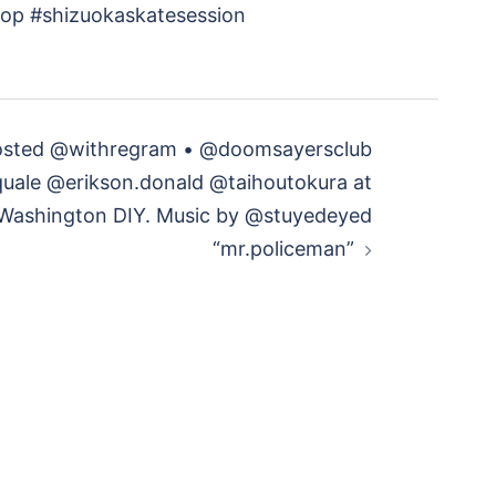
hizuokaskatesession
sted @withregram • @doomsayersclub
uale @erikson.donald @taihoutokura at
Washington DIY. Music by @stuyedeyed
“mr.policeman”