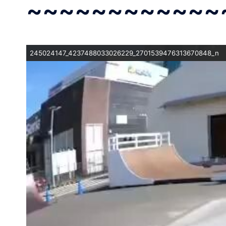
~~~~~~~~~~~~
245024147_4237488033026229_2701539476313670848_n