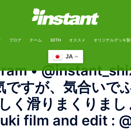
介
ブログ
チーム
30TH
オススメ
オリジナルデッキ製
JA
gram • @instant_
天気ですが、気合い
しく滑りまくりまし
i film and edit : 