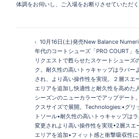
体調をお伺いし、ご入場をお断りさせていただく場合がございます。#
投
10月16日(土)発売New Balance Numeri
稿
年代のコートシューズ「PRO COURT
リクエストで甦らせたスケートシューズ
ナ
ク。耐久性の高いトゥキャップはラバー
ビ
され、より高い操作性を実現。２層スエ
エリアを追加し快適性と耐久性を高めた
ゲ
シーズンのニューカラーでアップデート
クスサイズで展開。Technologies:•
ー
トソール•耐久性の高いトゥキャップは
シ
変更されより高い操作性を実現•2層スエ
エリアを追加•フィット感と衝撃吸収性に優れ