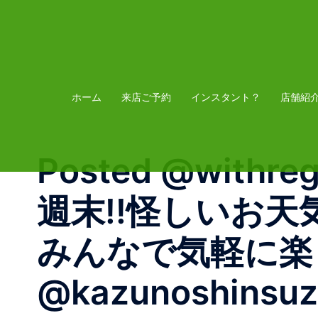
コ
ン
テ
ン
ツ
ホーム
来店ご予約
インスタント？
店舗紹
へ
ス
Posted @withre
キ
ッ
週末!!怪しいお
プ
みんなで気軽に楽
@kazunoshinsuzuk