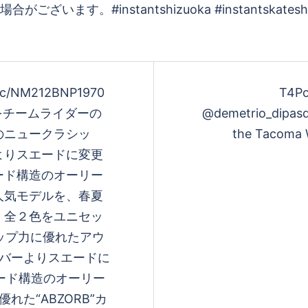
instantshizuoka #instantskateshop #s
す
c/NM212BNP1970
T4Po
」をチームライダーの
@demetrio_dipasq
る
のニュークラシッ
the Tacoma 
よりスエードに変更
ード構造のオーリー
人気モデルを、春夏
。全２色をユニセッ
グリップ力に優れたアウ
ラバーよりスエードに
ード構造のオーリー
た“ABZORB”カ