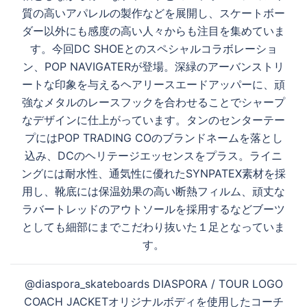
ゲ
質の高いアパレルの製作などを展開し、スケートボー
ー
ダー以外にも感度の高い人々からも注目を集めていま
シ
す。今回DC SHOEとのスペシャルコラボレーショ
ョ
ン、POP NAVIGATERが登場。深緑のアーバンストリ
ン
ートな印象を与えるヘアリースエードアッパーに、頑
強なメタルのレースフックを合わせることでシャープ
なデザインに仕上がっています。タンのセンターテー
プにはPOP TRADING COのブランドネームを落とし
込み、DCのヘリテージエッセンスをプラス。ライニ
ングには耐水性、通気性に優れたSYNPATEX素材を採
用し、靴底には保温効果の高い断熱フィルム、頑丈な
ラバートレッドのアウトソールを採用するなどブーツ
としても細部にまでこだわり抜いた１足となっていま
す。
@diaspora_skateboards DIASPORA / TOUR LOGO
COACH JACKETオリジナルボディを使用したコーチ