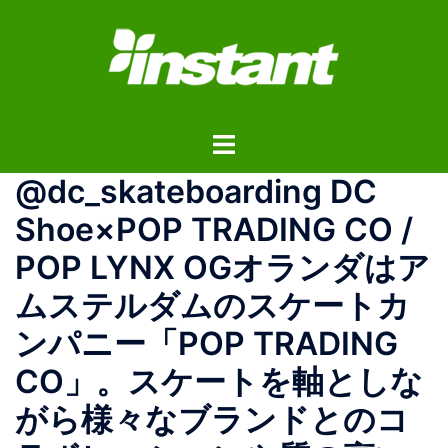
コ
ン
テ
ン
ツ
ト
へ
グ
ス
@dc_skateboarding DC
ル
キ
メ
ッ
Shoe×POP TRADING CO /
ニ
プ
POP LYNX OGオランダはア
ュ
ー
ムステルダムのスケートカ
ンパニー「POP TRADING
CO」。スケートを軸としな
がら様々なブランドとのコ