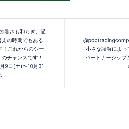
E!!夏の暑さも和らぎ、過
替えの時期でもある
@poptradingcom
ます！これからのシー
小さな誤解によっ
えのチャンスです！
パートナーシップとなり
9日(土)〜10月31
op