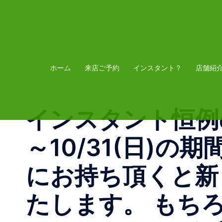
コ
ン
テ
ン
ツ
ホーム
来店ご予約
インスタント？
店舗紹
へ
ス
インスタント恒例の
キ
ッ
～10/31(日)
プ
にお持ち頂くと新
たします。 もちろ