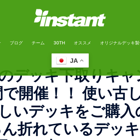
介
ブログ
チーム
30TH
オススメ
オリジナルデッキ製
JA
デッキ下取りキャンペ
の期間で開催！！ 使い
しいデッキをご購入の
ん折れているデッキで