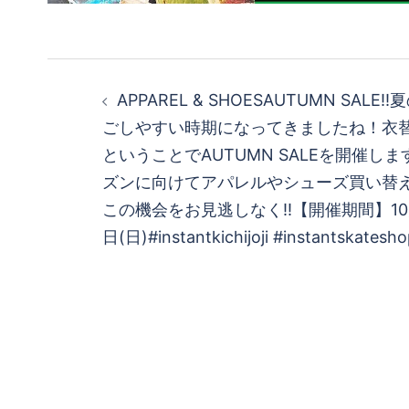
投
APPAREL & SHOESAUTUMN SAL
稿
ごしやすい時期になってきましたね！衣
ということでAUTUMN SALEを開催し
ナ
ズンに向けてアパレルやシューズ買い替
ビ
この機会をお見逃しなく!!【開催期間】10月
日(日)#instantkichijoji #instantskatesh
ゲ
ー
シ
ョ