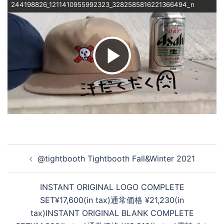
244198826_1211410955992323_3282585816221366494_n
ビ
デ
オ
投
@tightbooth Tightbooth︎ Fall&Winter 2021
稿
を
ナ
INSTANT ORIGINAL LOGO COMPLETE
ビ
SET¥17,600(in tax)通常価格 ¥21,230(in
ゲ
再
tax)INSTANT ORIGINAL BLANK COMPLETE
ー