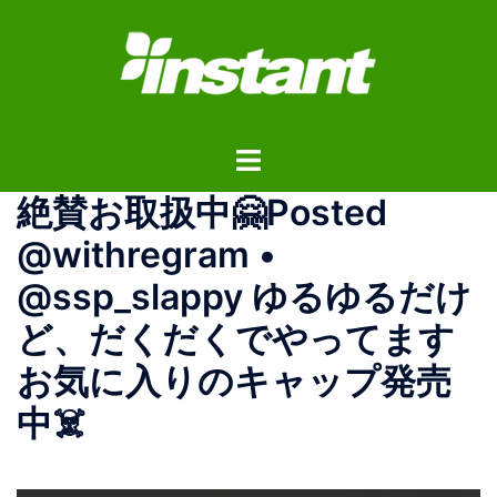
コ
ン
テ
ン
ツ
ト
へ
グ
ス
絶賛お取扱中🤗Posted
ル
キ
メ
ッ
@withregram •
ニ
プ
@ssp_slappy ゆるゆるだけ
ュ
ー
ど、だくだくでやってます
お気に入りのキャップ発売
中☠️