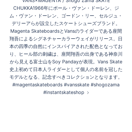
VANS×MAGENTA / Shogo Zama SKATE
ョ
CHUKKA1966年にポール・ヴァン・ドーレン、ジ
ン
ム・ヴァン・ドーレン、ゴードン・リー、セルジュ・
デリーアらが設立したスケートシューズブランド。
Magenta SkateboardsとVansのライダーである座間
翔吾によるシグネチャーカラーウェイがリリース。日
本の四季の自然にインスパイアされた配色となってお
り、ヒール部の刺繍は、座間翔吾の出身である神奈川
から見える富士山をSoy Pandayが表現。Vans Skate
史上初めて日本人ライダーとして個人の名前を冠した
モデルとなる、記念すべきコレクションとなります。
#magentaskateboards #vansskate #shogozama
#instantskateshop