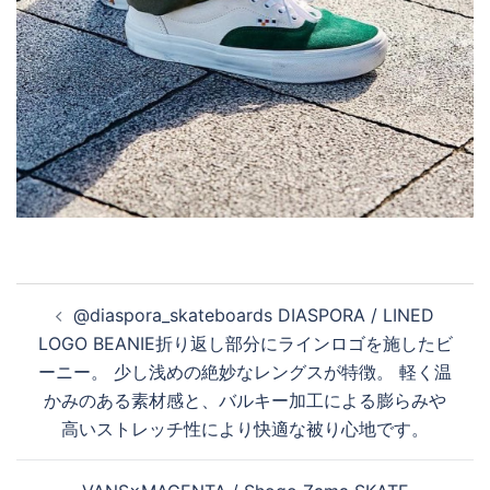
投
@diaspora_skateboards DIASPORA / LINED
稿
LOGO BEANIE折り返し部分にラインロゴを施したビ
ナ
ーニー。 少し浅めの絶妙なレングスが特徴。 軽く温
ビ
かみのある素材感と、バルキー加工による膨らみや
ゲ
高いストレッチ性により快適な被り心地です。
ー
シ