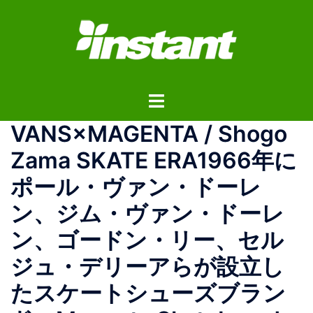
コ
ン
テ
ン
ツ
ト
へ
グ
ス
VANS×MAGENTA / Shogo
ル
キ
メ
ッ
Zama SKATE ERA1966年に
ニ
プ
ポール・ヴァン・ドーレ
ュ
ー
ン、ジム・ヴァン・ドーレ
ン、ゴードン・リー、セル
ジュ・デリーアらが設立し
たスケートシューズブラン