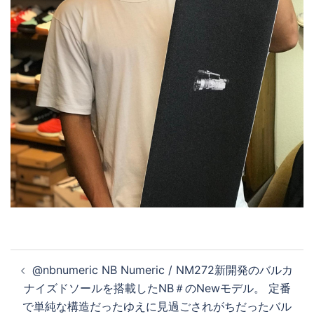
投
@nbnumeric NB Numeric / NM272新開発のバルカ
稿
ナイズドソールを搭載したNB＃のNewモデル。 定番
ナ
で単純な構造だったゆえに見過ごされがちだったバル