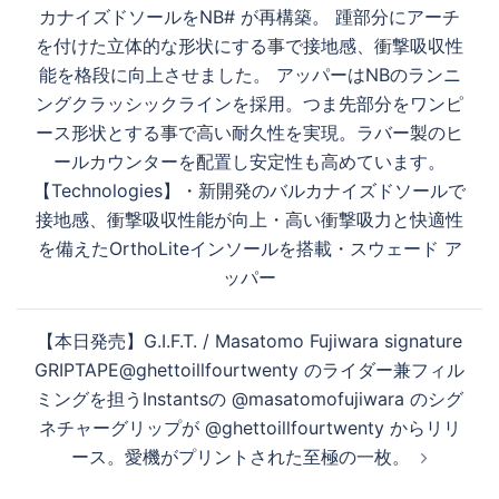
ビ
カナイズドソールをNB# が再構築。 踵部分にアーチ
ゲ
を付けた立体的な形状にする事で接地感、衝撃吸収性
ー
能を格段に向上させました。 アッパーはNBのランニ
シ
ングクラッシックラインを採用。つま先部分をワンピ
ョ
ース形状とする事で高い耐久性を実現。ラバー製のヒ
ン
ールカウンターを配置し安定性も高めています。
【Technologies】・新開発のバルカナイズドソールで
接地感、衝撃吸収性能が向上・高い衝撃吸力と快適性
を備えたOrthoLiteインソールを搭載・スウェード ア
ッパー
【本日発売】G.I.F.T. / Masatomo Fujiwara signature
GRIPTAPE@ghettoillfourtwenty のライダー兼フィル
ミングを担うInstantsの @masatomofujiwara のシグ
ネチャーグリップが @ghettoillfourtwenty からリリ
ース。愛機がプリントされた至極の一枚。