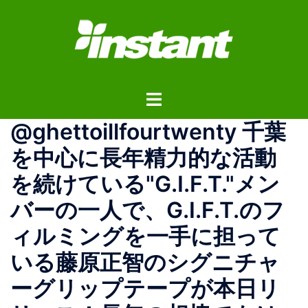
コ
ン
テ
ン
ツ
ト
へ
グ
ス
@ghettoillfourtwenty 千葉
ル
キ
メ
ッ
を中心に長年精力的な活動
ニ
プ
を続けている"G.I.F.T."メン
ュ
ー
バーの一人で、G.I.F.T.のフ
ィルミングを一手に担って
いる藤原正智のシグニチャ
ーグリップテープが本日リ