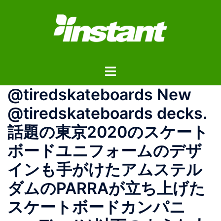
コ
ン
テ
ン
ツ
ト
へ
グ
ス
@tiredskateboards New
ル
キ
メ
ッ
@tiredskateboards decks.
ニ
プ
話題の東京2020のスケート
ュ
ー
ボードユニフォームのデザ
インも手がけたアムステル
ダムのPARRAが立ち上げた
スケートボードカンパニ