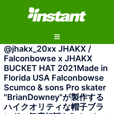
コ
ン
テ
ン
ツ
ト
へ
グ
ス
@jhakx_20xx JHAKX /
ル
キ
メ
ッ
Falconbowse x JHAKX
ニ
プ
BUCKET HAT 2021Made in
ュ
ー
Florida USA Falconbowse
Scumco & sons Pro skater
"BrianDowney"が製作する
ハイクオリティな帽子ブラ