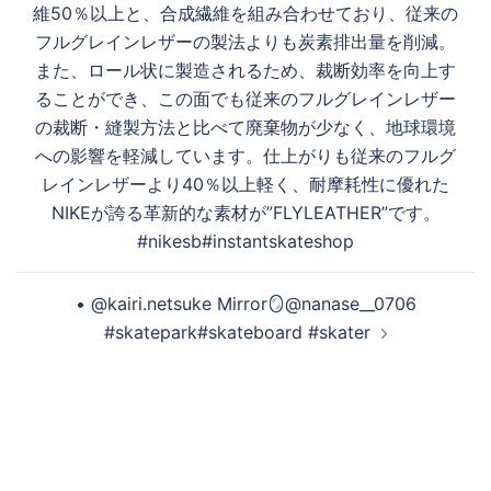
ゲ
維50％以上と、合成繊維を組み合わせており、従来の
ー
フルグレインレザーの製法よりも炭素排出量を削減。
シ
また、ロール状に製造されるため、裁断効率を向上す
ョ
ることができ、この面でも従来のフルグレインレザー
ン
の裁断・縫製方法と比べて廃棄物が少なく、地球環境
への影響を軽減しています。仕上がりも従来のフルグ
レインレザーより40％以上軽く、耐摩耗性に優れた
NIKEが誇る革新的な素材が”FLYLEATHER”です。
#nikesb#instantskateshop
• @kairi.netsuke Mirror🪞@nanase__0706
#skatepark#skateboard #skater