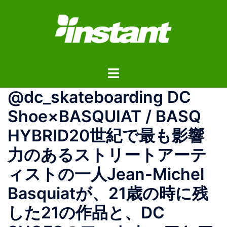
コ
ン
テ
ン
ツ
ト
へ
グ
ス
@dc_skateboarding DC
ル
キ
メ
ッ
Shoe×BASQUIAT / BASQ
ニ
プ
HYBRID20世紀で最も影響
ュ
ー
力のあるストリートアーテ
ィストの一人Jean-Michel
Basquiatが、21歳の時に残
した21の作品と、DC