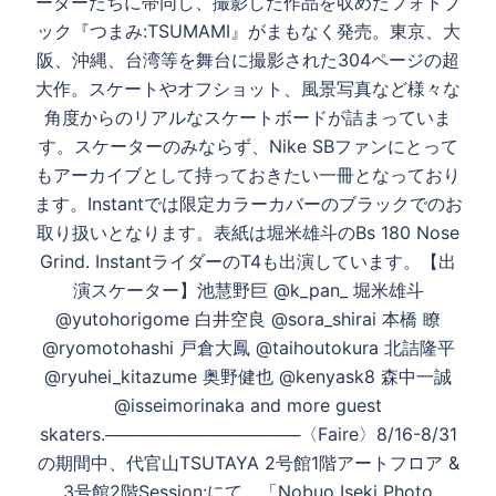
ーターたちに帯同し、撮影した作品を収めたフォトブ
ゲ
ック『つまみ:TSUMAMI』がまもなく発売。⁡東京、大
ー
阪、沖縄、台湾等を舞台に撮影された304ページの超
シ
大作。スケートやオフショット、風景写真など様々な
ョ
角度からのリアルなスケートボードが詰まっていま
ン
す。スケーターのみならず、Nike SBファンにとって
もアーカイブとして持っておきたい一冊となっており
ます。Instantでは限定カラーカバーのブラックでのお
取り扱いとなります。表紙は堀米雄斗のBs 180 Nose
Grind. InstantライダーのT4も出演しています。【出
演スケーター】池慧野巨 @k_pan_ 堀米雄斗
@yutohorigome 白井空良 @sora_shirai 本橋 瞭
@ryomotohashi 戸倉大鳳 @taihoutokura 北詰隆平
@ryuhei_kitazume 奥野健也 @kenyask8 森中一誠
@isseimorinaka and more guest
skaters.⁡────────────────⁡〈Faire〉8/16-8/31
の期間中、代官山TSUTAYA 2号館1階アートフロア &
3号館2階Session:にて、「Nobuo Iseki Photo