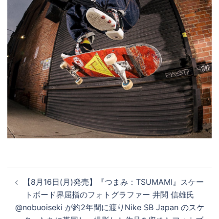
投
【8月16日(月)発売】『つまみ：TSUMAMI』スケー
稿
トボード界屈指のフォトグラファー 井関 信雄氏
ナ
@nobuoiseki が約2年間に渡りNike SB Japan のスケ
ビ