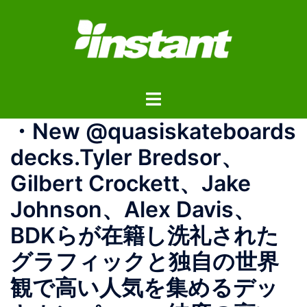
コ
ン
テ
ン
ツ
ト
へ
グ
ス
・New @quasiskateboards
ル
キ
メ
ッ
decks.Tyler Bredsor、
ニ
プ
Gilbert Crockett、Jake
ュ
ー
Johnson、Alex Davis、
BDKらが在籍し洗礼された
グラフィックと独自の世界
観で高い人気を集めるデッ