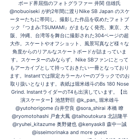
ョ
ボード界屈指のフォトグラファー 井関 信雄氏
ン
@nobuoiseki が約2年間に渡りNike SB Japan のスケ
ーターたちに帯同し、撮影した作品を収めたフォトブ
ック『つまみ:TSUMAMI』がまもなく発売。⁡東京、大
阪、沖縄、台湾等を舞台に撮影された304ページの超
大作。スケートやオフショット、風景写真など様々な
角度からのリアルなスケートボードが詰まっていま
す。スケーターのみならず、Nike SBファンにとって
もアーカイブとして持っておきたい一冊となっており
ます。Instantでは限定カラーカバーのブラックでのお
取り扱いとなります。表紙は堀米雄斗のBs 180 Nose
Grind. InstantライダーのT4も出演しています。【出
演スケーター】池慧野巨 @k_pan_ 堀米雄斗
@yutohorigome 白井空良 @sora_shirai 本橋 瞭
@ryomotohashi 戸倉大鳳 @taihoutokura 北詰隆平
@ryuhei_kitazume 奥野健也 @kenyask8 森中一誠
@isseimorinaka and more guest