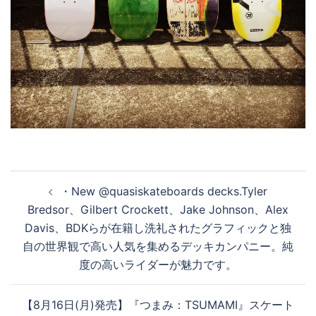
投
・New @quasiskateboards decks.Tyler
稿
Bredsor、Gilbert Crockett、Jake Johnson、Alex
ナ
Davis、BDKらが在籍し洗礼されたグラフィックと独
ビ
自の世界観で高い人気を集めるデッキカンパニー。純
ゲ
度の高いライダーが魅力です。
ー
シ
【8月16日(月)発売】『つまみ：TSUMAMI』スケート