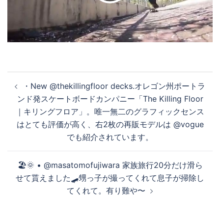
デ
オ
投
・New @thekillingfloor decks.オレゴン州ポートラ
稿
を
ンド発スケートボードカンパニー「The Killing Floor
ナ
｜キリングフロア」。唯一無二のグラフィックセンス
ビ
はとても評価が高く、右2枚の再販モデルは @vogue
ゲ
再
でも紹介されています。
ー
シ
🏖🌞 • @masatomofujiwara 家族旅行20分だけ滑ら
生
ョ
せて貰えました🛹甥っ子が撮ってくれて息子が掃除し
ン
てくれて。有り難や〜
す