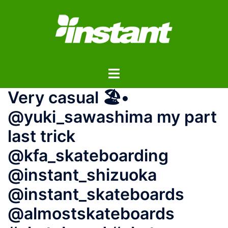
コ
ン
テ
ン
ツ
ト
へ
グ
ス
Very casual 🏖•
ル
キ
メ
ッ
@yuki_sawashima my part
ニ
プ
last trick
ュ
ー
@kfa_skateboarding
@instant_shizuoka
@instant_skateboards
@almostskateboards