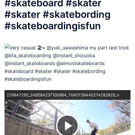
#skateboard #skater
#skater #skatebording
#skateboardingisfun
229847260_248584237100984_7040739445274282829_n
ビ