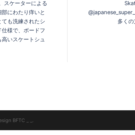
ー」。スケーターによる
Sk
細部にわたり痒いと
@japanese_s
とても洗練されたシ
多くの
ド仕様で、ボードフ
も高いスケートシュ
esign
BFTC
_ _.