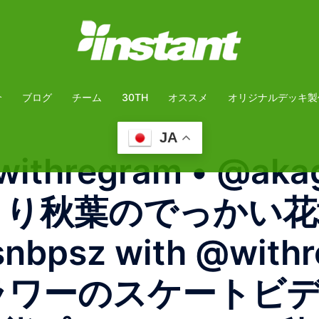
介
ブログ
チーム
30TH
オススメ
オリジナルデッキ製
JA
withregram • @ak
さんより秋葉のでっかい
nbpsz with @wit
ワーのスケートビデオfl