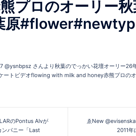
oney赤熊プロのオーリ
#flower#newty
OLARのPontus Alvが
ゑNew @evisens
パニー「Last
2011