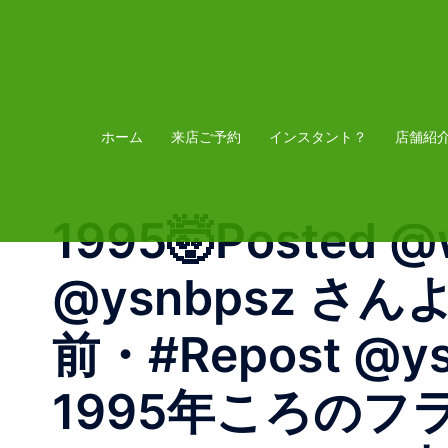
コ
ン
テ
ン
ツ
ホーム
来店ご予約
インスタント？
店舗紹
へ
ス
1995🤯Posted @
キ
ッ
@ysnbpsz 
プ
前・#Repost @ys
1995年ころのフラ