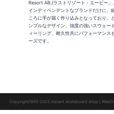
Resort AB./ラストリゾート・エービ
ナ
インディペンデントなブランドだけに、
ビ
ころに手が届く作り込みとなっており、
ンプルなデザイン。強度の強いスウェー
ゲ
ィーリング、耐久性共にパフォーマンス
ーズです。
ー
シ
ョ
ン
Copyright1995-2025 instant skateboard shop
|
WebD