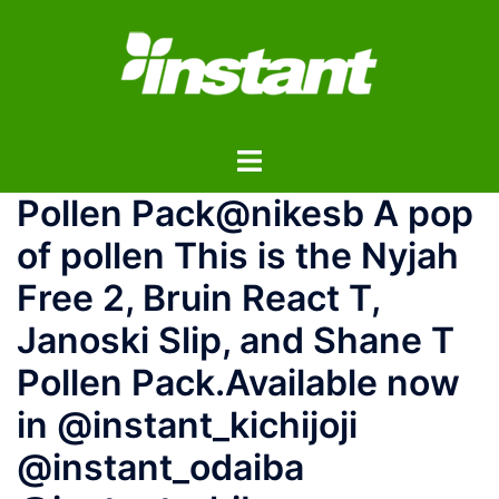
コ
ン
テ
ン
ツ
ト
へ
グ
ス
Pollen Pack@nikesb A pop
ル
キ
メ
ッ
of pollen ⁠⁠⁠⁠This is the Nyjah
ニ
プ
Free 2, Bruin React T,
ュ
ー
Janoski Slip, and Shane T
Pollen Pack.⁠⁠⁠⁠Available now
in @instant_kichijoji
@instant_odaiba