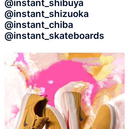
@instant_shibuya
@instant_shizuoka
@instant_chiba
@instant_skateboards