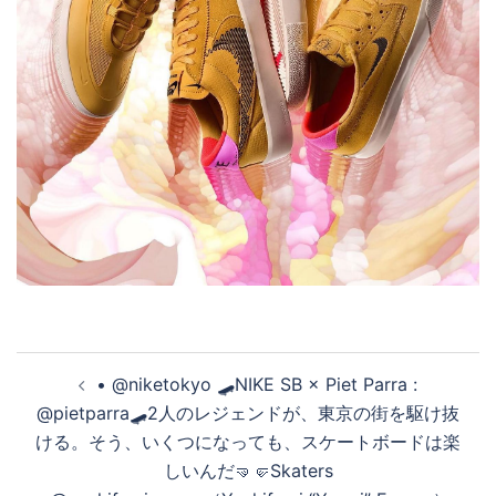
投
• @niketokyo 🛹NIKE SB × Piet Parra :
稿
@pietparra🛹2人のレジェンドが、東京の街を駆け抜
ナ
ける。そう、いくつになっても、スケートボードは楽
ビ
しいんだ🤜🤛Skaters
ゲ