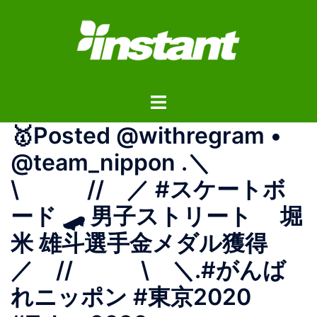
コ
ン
テ
ン
ツ
ト
へ
グ
ス
🥇Posted @withregram •
ル
キ
メ
ッ
@team_nippon .＼
ニ
プ
\ // ／ #スケートボ
ュ
ー
ード 🛹 男子ストリート 堀
米 雄斗選手金メダル獲得
／ // \ ＼.#がんば
れニッポン #東京2020