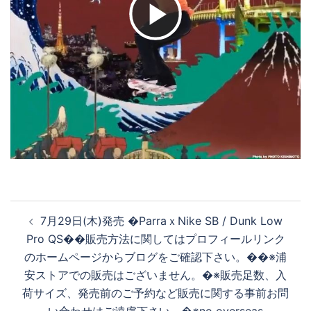
ビ
デ
オ
を
投
7月29日(木)発売 �ParraｘNike SB / Dunk Low
再
稿
Pro QS��販売方法に関してはプロフィールリンク
ナ
のホームページからブログをご確認下さい。��※浦
ビ
安ストアでの販売はございません。�※販売足数、入
生
ゲ
荷サイズ、発売前のご予約など販売に関する事前お問
ー