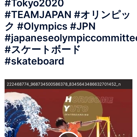
#Tokyo2020
#TEAMJAPAN #オリンピッ
ク #Olympics #JPN
#japaneseolympiccommitte
#スケートボード
#skateboard
222468774_968734500586378_8345643486632701452_n