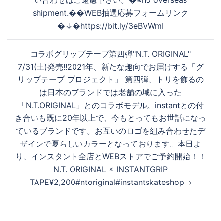
い合わせはご遠慮下さい。�※no overseas
シ
す
shipment.��WEB抽選応募フォームリンク
ョ
�↓�https://bit.ly/3eBVWmI
ン
る
コラボグリップテープ第四弾"N.T. ORIGINAL"
7/31(土)発売!!2021年、新たな趣向でお届けする「グ
リップテープ プロジェクト」 第四弾、トリを飾るの
は日本のブランドでは老舗の域に入った
「N.T.ORIGINAL」とのコラボモデル。instantとの付
き合いも既に20年以上で、今もとってもお世話になっ
ているブランドです。お互いのロゴを組み合わせたデ
ザインで夏らしいカラーとなっております。本日よ
り、インスタント全店とWEBストアでご予約開始！！
N.T. ORIGINAL × INSTANTGRIP
TAPE¥2,200#ntoriginal#instantskateshop