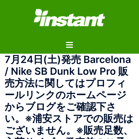
コ
ン
テ
ン
ツ
ト
へ
グ
ス
7月24日(土)発売 Barcelona
ル
キ
メ
ッ
/ Nike SB Dunk Low Pro 販
ニ
プ
売方法に関してはプロフィ
ュ
ー
ールリンクのホームページ
からブログをご確認下さ
い。※浦安ストアでの販売は
ございません。※販売足数、