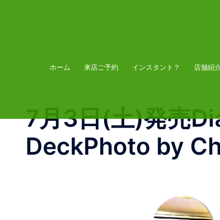
コ
ン
テ
ン
ツ
ホーム
来店ご予約
インスタント？
店舗紹
へ
ス
7月3日(土)発売Dias
キ
ッ
DeckPhoto by C
プ