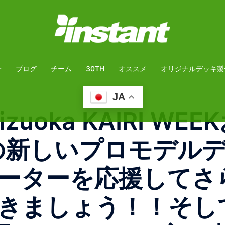
介
ブログ
チーム
30TH
オススメ
オリジナルデッキ製
JA
shizuoka KAIRI 
suke の新しいプロモ
ーターを応援してさ
きましょう！！そして明