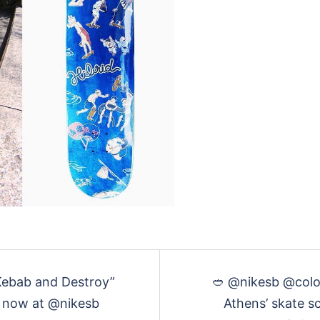
“Kebab and Destroy”
🥙 @nikesb @color
 now at @nikesb
Athens’ skate sc