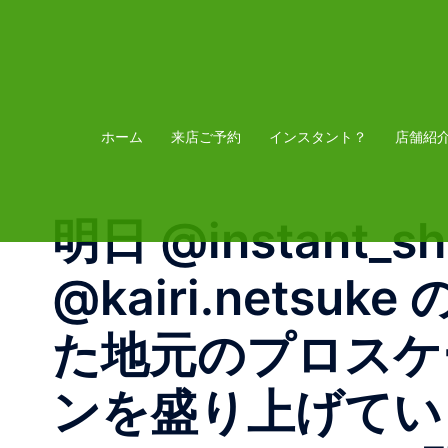
コ
ン
テ
ン
ツ
ホーム
来店ご予約
インスタント？
店舗紹
へ
ス
明日 @instant_
キ
ッ
@kairi.net
プ
た地元のプロスケ
ンを盛り上げてい