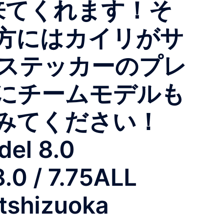
に来てくれます！そ
方にはカイリがサ
らステッカーのプレ
にチームモデルも
みてください！
el 8.0
0 / 7.75ALL
tshizuoka