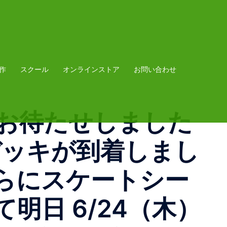
作
スクール
オンラインストア
お問い合わせ
WEEKお待たせしました️
デルデッキが到着しまし
らにスケートシー
日 6/24（木）