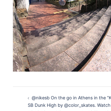
投
@nikesb On the go in Athens in the 
稿
SB Dunk High by @color_skates. Watch